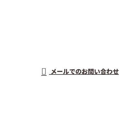
お電話でのお問い合わせ
089-975-4651
型枠工事なら愛
媛県松山市など
受付／8：00～18：00 ※営業電話お断り
メールでのお問い合わせ
で活動する前島建設株式会社におまかせ
ホーム
業務案内
施工実績
各種募集