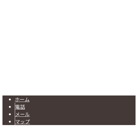
〒791-1101
愛媛県松山市久米窪田町274
Googleマップで確認する
TEL/FAX：089-975-4651
型枠工事は愛媛県松山市の前島建設株式会社へ｜求人・協力
Copyright © 型枠工事なら愛媛県松山市などで活動する前島建設株式会社
におまかせ. All rights reserved.
ホーム
電話
メール
マップ