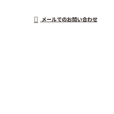
受付／8：00～18：00 ※営業電話お断り
メールでのお問い合わせ
で活動する前島建設株式会社におまかせ
ホーム
業務案内
施工実績
各種募集
会社概要
ブログ
サイトマップ
お問い合わせ
型枠工事なら愛媛県松山市などで活動する前島建設株
式会社におまかせ