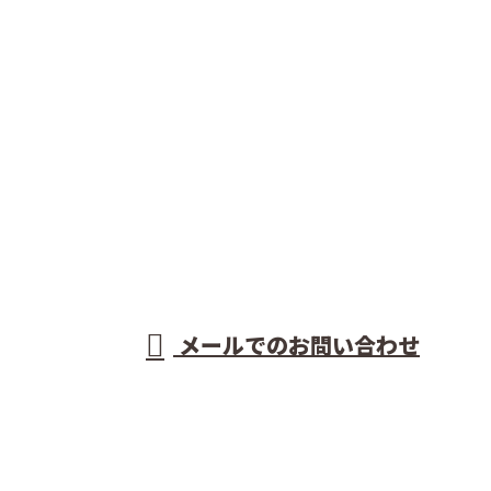
お問い合わせ
お電話でのお問い合わせ
089-975-4651
型枠工事なら愛
媛県松山市など
受付／8：00～18：00 ※営業電話お断り
メールでのお問い合わせ
で活動する前島建設株式会社におまかせ
ホーム