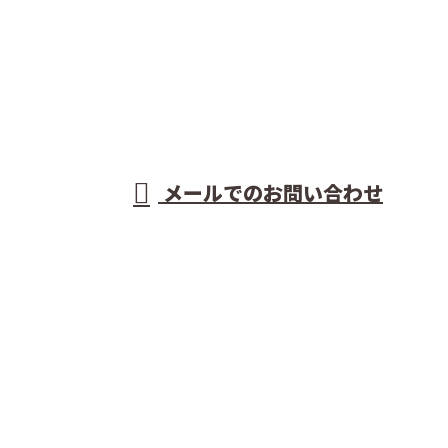
089-975-4651
型枠工事なら愛
媛県松山市など
受付／8：00～18：00 ※営業電話お断り
メールでのお問い合わせ
で活動する前島建設株式会社におまかせ
ホーム
業務案内
施工実績
各種募集
会社概要
ブログ